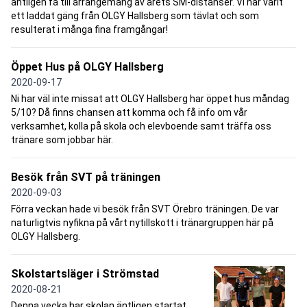
äntligen få till arrangemang av årets SM-distanser. Vi har varit
ett laddat gäng från OLGY Hallsberg som tävlat och som
resulterat i många fina framgångar!
Öppet Hus på OLGY Hallsberg
2020-09-17
Ni har väl inte missat att OLGY Hallsberg har öppet hus måndag
5/10? Då finns chansen att komma och få info om vår
verksamhet, kolla på skola och elevboende samt träffa oss
tränare som jobbar här.
Besök från SVT på träningen
2020-09-03
Förra veckan hade vi besök från SVT Örebro träningen. De var
naturligtvis nyfikna på vårt nytillskott i tränargruppen här på
OLGY Hallsberg.
Skolstartsläger i Strömstad
2020-08-21
Denna vecka har skolan äntligen startat