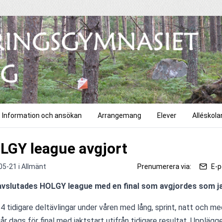
Information och ansökan
Arrangemang
Elever
Alléskola
LGY league avgjort
05-21 i
Allmänt
Prenumerera via:
E-p
avslutades HOLGY league med en final som avgjordes som ja
 4 tidigare deltävlingar under våren med lång, sprint, natt och med
går dags för final med jaktstart utifrån tidigare resultat. Upplägg