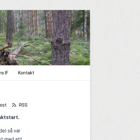
ns IF
Kontakt
ost
RSS
ktstart.
el så var 
et med att 