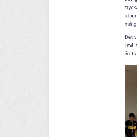
tryck
stora 
många
Det v
i mål 
årets