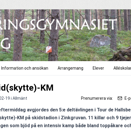
Information och ansökan
Arrangemang
Elever
Alléskola
id(skytte)-KM
02-19 i
Allmänt
Prenumerera via:
E-p
eftermiddag avgjordes den 5:e deltävlingen i Tour de Hallsb
skytte)-KM på skidstadion i Zinkgruvan. 11 killar och 9 tjejer 
ngen som bjöd på en intensiv kamp både bland toppåkare och 