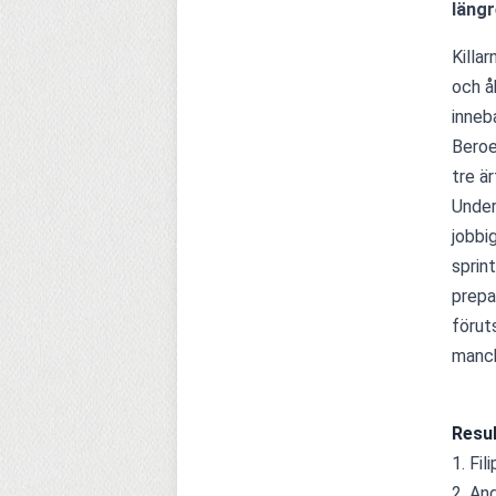
längr
Killa
och å
inneb
Beroe
tre är
Under
jobbi
sprin
prepa
förut
manch
Resul
1. Fili
2. An