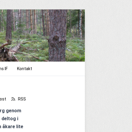
ns IF
Kontakt
ost
RSS
erg genom 
deltog i 
åkare lite 