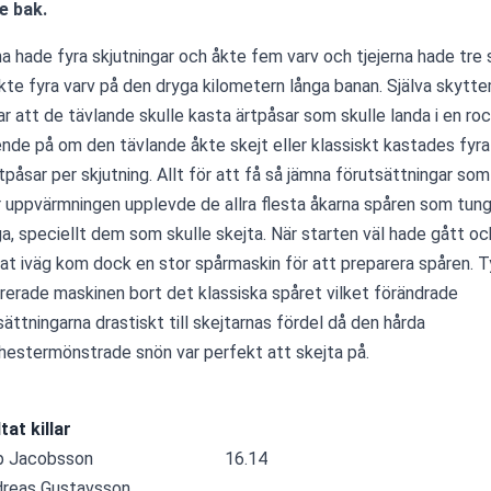
e bak. 
rna hade fyra skjutningar och åkte fem varv och tjejerna hade tre s
kte fyra varv på den dryga kilometern långa banan. Själva skyt
ar att de tävlande skulle kasta ärtpåsar som skulle landa i en rock
nde på om den tävlande åkte skejt eller klassiskt kastades fyra
tpåsar per skjutning. Allt för att få så jämna förutsättningar som möjl
 uppvärmningen upplevde de allra flesta åkarna spåren som tung
ga, speciellt dem som skulle skejta. När starten väl hade gått oc
tat iväg kom dock en stor spårmaskin för att preparera spåren. Ty
rerade maskinen bort det klassiska spåret vilket förändrade 
sättningarna drastiskt till skejtarnas fördel då den hårda 
estermönstrade snön var perfekt att skejta på.
tat killar
p Jacobsson                              16.14 
dreas Gustavsson 