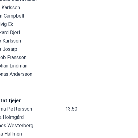
r Karlsson 
m Campbell 
dvig Ek 
kard Djerf 
ip Karlsson 
le Josarp
kob Fransson 
ohan Lindman
onas Andersson
tat tjejer
a Pettersson                           13.50 
sa Holmgård 
nes Westerberg 
na Hallmén 