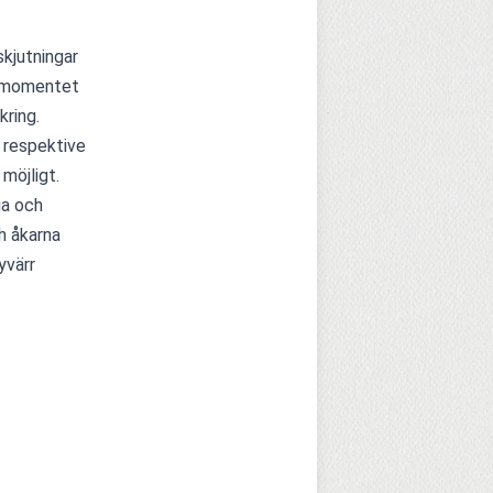
kjutningar 
temomentet 
ring. 
 respektive 
igt.     
a och 
h åkarna 
värr 