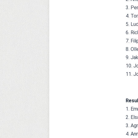
3. Pe
4. To
5. Lu
6. Ric
7. Fil
8. Ol
9. Ja
10. J
11. J
Resul
1. Emm
2. El
3. Ag
4. An